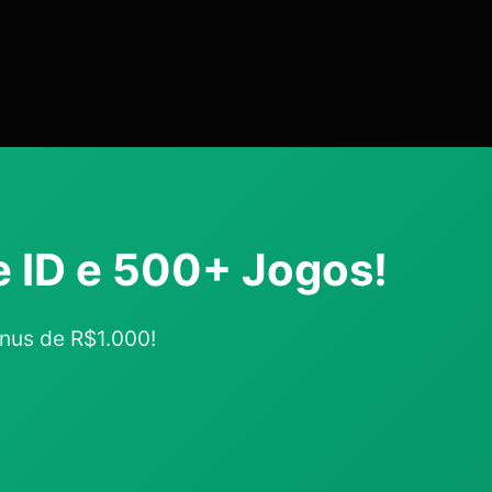
 ID e 500+ Jogos!
ônus de R$1.000!