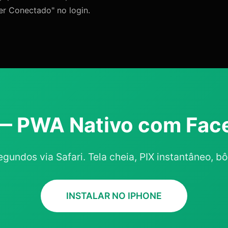
er Conectado" no login.
 — PWA Nativo com Face
egundos via Safari. Tela cheia, PIX instantâneo, b
INSTALAR NO IPHONE