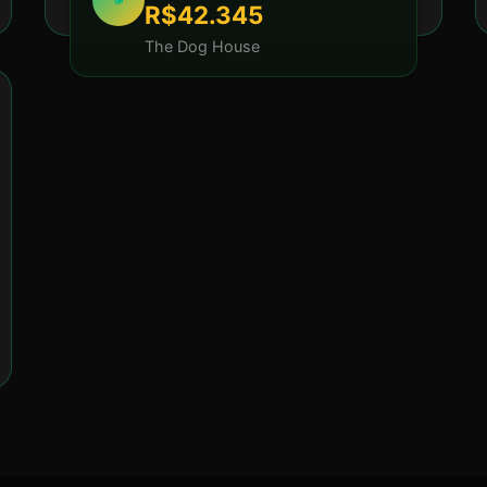
R$42.345
The Dog House