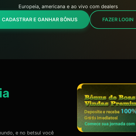
Europeia, americana e ao vivo com dealers
CADASTRAR E GANHAR BÔNUS
FAZER LOGIN
ia
mundo, e no betsul você