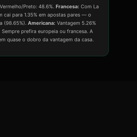
 Vermelho/Preto: 48.6%.
Francesa:
Com La
m cai para 1.35% em apostas pares — o
ta (98.65%).
Americana:
Vantagem 5.26%
:
Sempre prefira europeia ou francesa. A
tem quase o dobro da vantagem da casa.