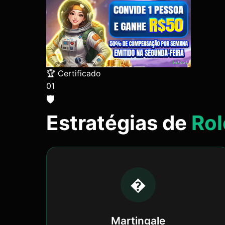
🏆 Certificado
01
🛡️
Estratégias de
Rol
�
Martingale