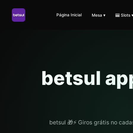
Página Inicial
Mesa ▾
🎰 Slots 
betsul ap
betsul 🎁⚡ Giros grátis no cad