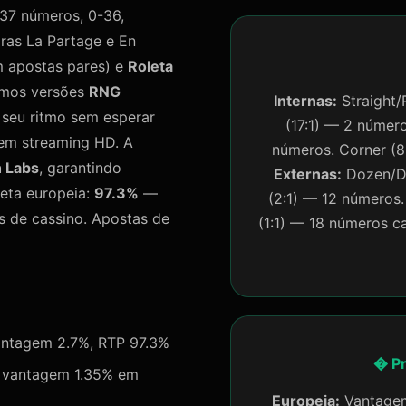
37 números, 0-36,
ras La Partage e En
m apostas pares) e
Roleta
emos versões
RNG
Internas:
Straight/
 seu ritmo sem esperar
(17:1) — 2 número
em streaming HD. A
números. Corner (8
h Labs
, garantindo
Externas:
Dozen/Dú
leta europeia:
97.3%
—
(2:1) — 12 números.
s de cassino. Apostas de
(1:1) — 18 números c
antagem 2.7%, RTP 97.3%
� Pr
, vantagem 1.35% em
Europeia:
Vantagem