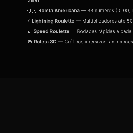
pares
🇺🇸
Roleta Americana
— 38 números (0, 00, 
⚡
Lightning Roulette
— Multiplicadores até 50
🚀
Speed Roulette
— Rodadas rápidas a cada
🎮
Roleta 3D
— Gráficos imersivos, animações