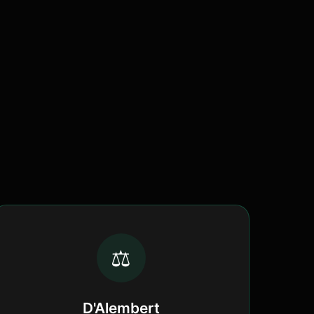
⚖️
D'Alembert