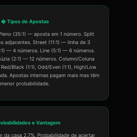
� Tipos de Apostas
Pleno (35:1) — aposta em 1 número. Split
s adjacentes. Street (11:1) — linha de 3
:1) — 4 números. Line (5:1) — 6 números.
zia (2:1) — 12 números. Column/Coluna
 Red/Black (1:1), Odd/Even (1:1), High/Low
ada. Apostas internas pagam mais mas têm
menor probabilidade.
obabilidades e Vantagem
 da casa 2.7%. Probabilidade de acertar