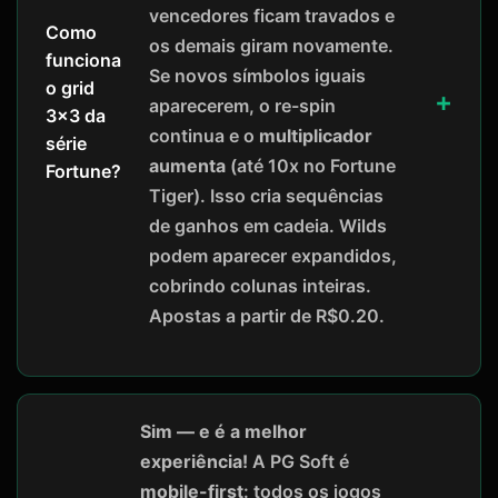
vencedores ficam travados e
Como
os demais giram novamente.
funciona
Se novos símbolos iguais
o grid
aparecerem, o re-spin
3x3 da
continua e o
multiplicador
série
aumenta
(até 10x no Fortune
Fortune?
Tiger). Isso cria sequências
de ganhos em cadeia. Wilds
podem aparecer expandidos,
cobrindo colunas inteiras.
Apostas a partir de R$0.20.
Sim — e é a melhor
experiência!
A PG Soft é
mobile-first
: todos os jogos