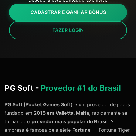
CADASTRAR E GANHAR BÔNUS
FAZER LOGIN
PG Soft -
Provedor #1 do Brasil
PG Soft (Pocket Games Soft)
é um provedor de jogos
fundado em
2015 em Valletta, Malta
, rapidamente se
tornando o
provedor mais popular do Brasil
. A
empresa é famosa pela série
Fortune
— Fortune Tiger,