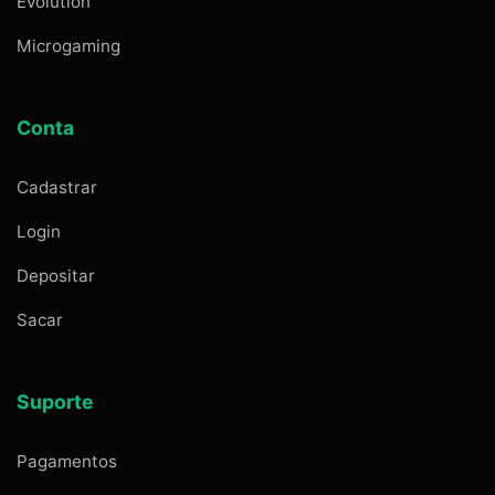
Evolution
Microgaming
Conta
Cadastrar
Login
Depositar
Sacar
Suporte
Pagamentos