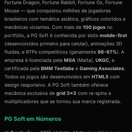
Fortune Dragon, Fortune Rabbit, Fortune Ox, Fortune
Mouse — que conquistou milhões de jogadores
brasileiros com temática asiática, gráficos coloridos e
mecânicas viciantes. Com mais de
100 jogos
no
portfólio, a PG Soft é conhecida por slots
mobile-first
(desenvolvidos primeiro para celular), animações 3D
fluidas, e RTPs competitivos (geralmente
96-97%
). A
empresa é licenciada pela
MGA
(Malta),
UKGC
, e
certificada pela
BMM Testlabs
e
Gaming Associates
.
Todos os jogos são desenvolvidos em
HTML5
com
design responsivo. A PG Soft também oferece
mecânica exclusiva de
grid 3x3
com re-spins e
multiplicadores que se tornou sua marca registrada.
PG Soft em Números