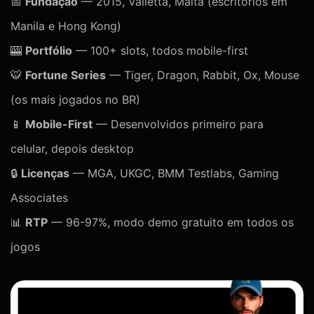
📅
Fundação
— 2015, Valletta, Malta (escritórios em
Manila e Hong Kong)
🎰
Portfólio
— 100+ slots, todos mobile-first
🐯
Fortune Series
— Tiger, Dragon, Rabbit, Ox, Mouse
(os mais jogados no BR)
📱
Mobile-First
— Desenvolvidos primeiro para
celular, depois desktop
🔒
Licenças
— MGA, UKGC, BMM Testlabs, Gaming
Associates
📊
RTP
— 96-97%, modo demo gratuito em todos os
jogos