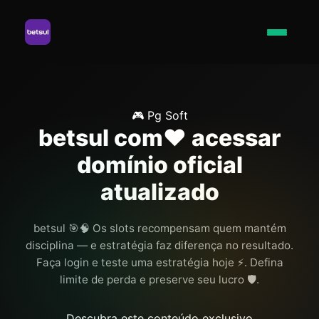
🎮 Pg Soft
betsul com❤️ acessar
domínio oficial
atualizado
betsul 🎯🧠 Os slots recompensam quem mantém
disciplina — e estratégia faz diferença no resultado.
Faça login e teste uma estratégia hoje ⚡️. Defina
limite de perda e preserve seu lucro 🛡️.
Descubra este conteúdo exclusivo