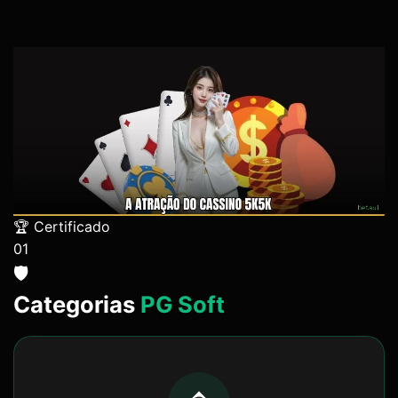
🏆 Certificado
01
🛡️
Categorias
PG Soft