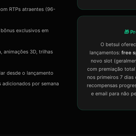
om RTPs atraentes (96-
 bônus exclusivos em
🎁 P
O betsul ofere
 animações 3D, trilhas
lançamentos:
free s
novo slot (geralmen
com premiação tota
lar desde o lançamento
nos primeiros 7 dias
 adicionados por semana
recompensas progress
e email para não 