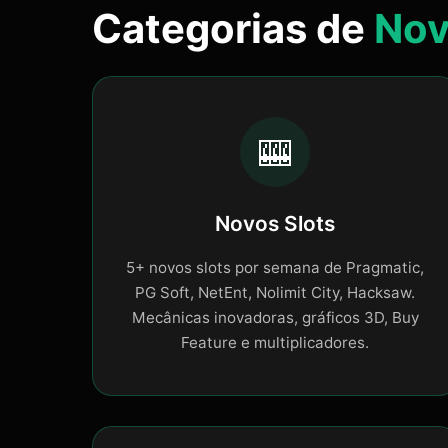
Categorias de
Nov
🎰
Novos Slots
5+ novos slots por semana de Pragmatic,
PG Soft, NetEnt, Nolimit City, Hacksaw.
Mecânicas inovadoras, gráficos 3D, Buy
Feature e multiplicadores.