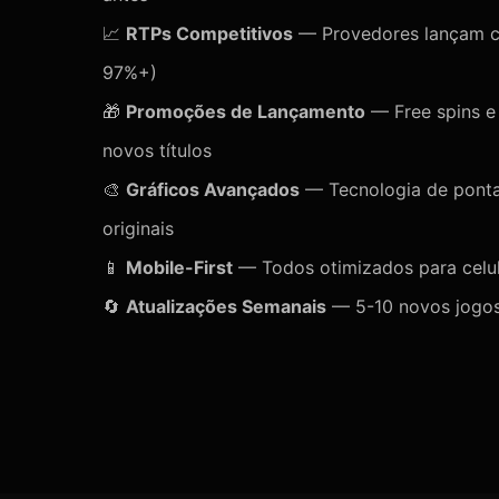
📈
RTPs Competitivos
— Provedores lançam c
97%+)
🎁
Promoções de Lançamento
— Free spins e
novos títulos
🎨
Gráficos Avançados
— Tecnologia de ponta,
originais
📱
Mobile-First
— Todos otimizados para celu
🔄
Atualizações Semanais
— 5-10 novos jogos