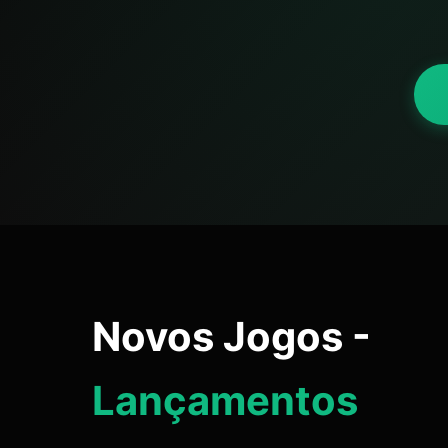
Novos Jogos -
Lançamentos