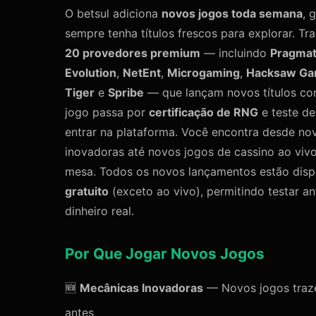
O betsul adiciona
novos jogos toda semana
, 
sempre tenha títulos frescos para explorar. T
20 provedores premium
— incluindo
Pragmat
Evolution
,
NetEnt
,
Microgaming
,
Hacksaw Ga
Tiger
e
Spribe
— que lançam novos títulos co
jogo passa por
certificação de RNG
e teste de
entrar na plataforma. Você encontra desde no
inovadoras até novos jogos de cassino ao viv
mesa. Todos os novos lançamentos estão dis
gratuito
(exceto ao vivo), permitindo testar a
dinheiro real.
Por Que Jogar Novos Jogos
🆕
Mecânicas Inovadoras
— Novos jogos traze
antes