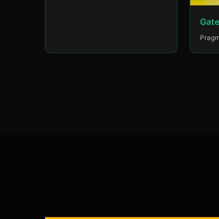
Gate
Pragm