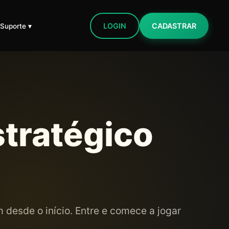
LOGIN
CADASTRAR
 Suporte ▾
tratégico
esde o início. Entre e comece a jogar