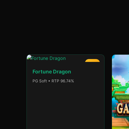
NEW
Fortune Dragon
PG Soft • RTP 96.74%