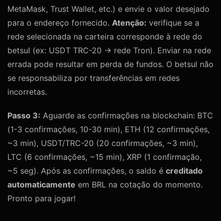
MetaMask, Trust Wallet, etc.) e envie o valor desejado
para o endereço fornecido.
Atenção:
verifique se a
rede selecionada na carteira corresponde à rede do
betsul (ex: USDT TRC-20 → rede Tron). Enviar na rede
errada pode resultar em perda de fundos. O betsul não
se responsabiliza por transferências em redes
incorretas.
Passo 3:
Aguarde as confirmações na blockchain: BTC
(1-3 confirmações, 10-30 min), ETH (12 confirmações,
~3 min), USDT/TRC-20 (20 confirmações, ~3 min),
LTC (6 confirmações, ~15 min), XRP (1 confirmação,
~5 seg). Após as confirmações, o saldo é
creditado
automaticamente
em BRL na cotação do momento.
Pronto para jogar!