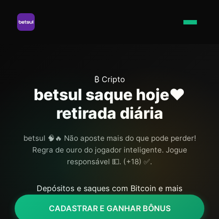
₿ Cripto
betsul saque hoje❤️
retirada diária
betsul 🧠🔥 Não aposte mais do que pode perder!
Regra de ouro do jogador inteligente. Jogue
responsável 💵. (+18) ✅.
Depósitos e saques com Bitcoin e mais
CADASTRAR E GANHAR BÔNUS