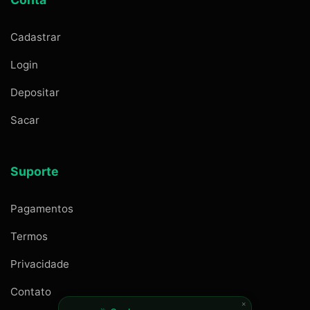
Cadastrar
Login
Depositar
Sacar
Suporte
Pagamentos
Termos
Privacidade
Contato
×