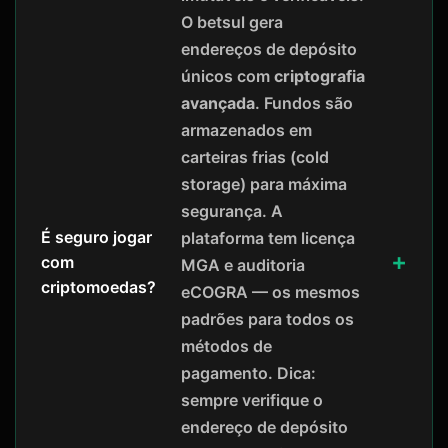
O betsul gera
endereços de depósito
únicos com
criptografia
avançada
. Fundos são
armazenados em
carteiras frias (cold
storage) para máxima
segurança. A
É seguro jogar
plataforma tem licença
com
MGA e auditoria
criptomoedas?
eCOGRA — os mesmos
padrões para todos os
métodos de
pagamento. Dica:
sempre verifique o
endereço de depósito