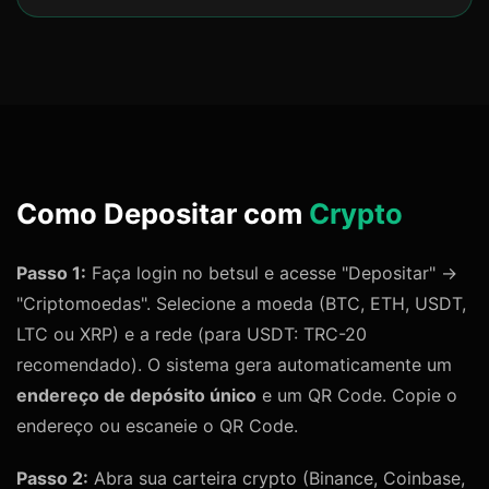
Como Depositar com
Crypto
Passo 1:
Faça login no betsul e acesse "Depositar" →
"Criptomoedas". Selecione a moeda (BTC, ETH, USDT,
LTC ou XRP) e a rede (para USDT: TRC-20
recomendado). O sistema gera automaticamente um
endereço de depósito único
e um QR Code. Copie o
endereço ou escaneie o QR Code.
Passo 2:
Abra sua carteira crypto (Binance, Coinbase,