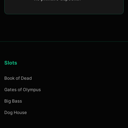
Slots
Book of Dead
Gates of Olympus
Big Bass
Dog House