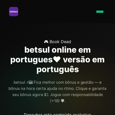
🎮 Book Dead
betsul online em
portugues❤️ versão em
português
betsul ⚡️🎰 Fica melhor com bônus e gestão — e
bônus na hora certa ajuda no ritmo. Clique e garanta
seu bônus agora 💵. Jogue com responsabilidade
(+18) 🛡️.
Descubra este conteúdo exclusivo