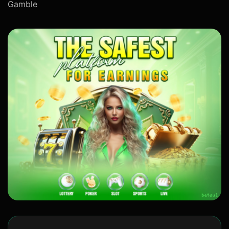
Gamble