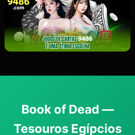
Book of Dead —
Tesouros Egípcios